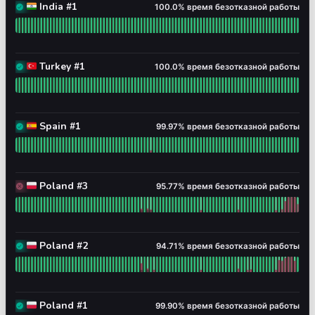
100% - время безотказной р
🇮🇳 India #1
100.0% время безотказной работы
🇮🇳 India #1 - Работает
Читать график времени безотказной работы для 🇮🇳 
100% - время безотказной р
🇹🇷 Turkey #1
100.0% время безотказной работы
🇹🇷 Turkey #1 - Работает
Читать график времени безотказной работы для 🇹🇷
100% - время безотказной 
🇪🇸 Spain #1
99.97% время безотказной работы
🇪🇸 Spain #1 - Работает
Читать график времени безотказной работы для 🇪🇸 
96% - время безотказной р
🇵🇱 Poland #3
95.77% время безотказной работы
🇵🇱 Poland #3 - Полная недоступность
Читать график времени безотказной работы для 🇵🇱
95% - время безотказной р
🇵🇱 Poland #2
94.71% время безотказной работы
🇵🇱 Poland #2 - Работает
Читать график времени безотказной работы для 🇵🇱
100% - время безотказной 
🇵🇱 Poland #1
99.90% время безотказной работы
🇵🇱 Poland #1 - Работает