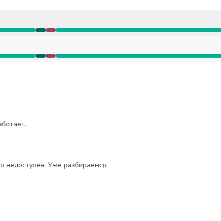
ая недоступность от 9:16 AM до 9:26 AM
ая недоступность от 9:16 AM до 9:26 AM
UTC
работает.
UTC
нно недоступен. Уже разбираемся.