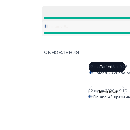
Серверы
Работает от 9:16 AM до 9:16 AM, Полн
🇫🇮 Finland #3
Работает от 9:16 AM до 9:16 AM, Полн
ОБНОВЛЕНИЯ
22 июня 2026 в 9:26
Решено
🇫🇮 Finland #3 снова 
22 июня 2026 в 9:16
Изучается
🇫🇮 Finland #3 време