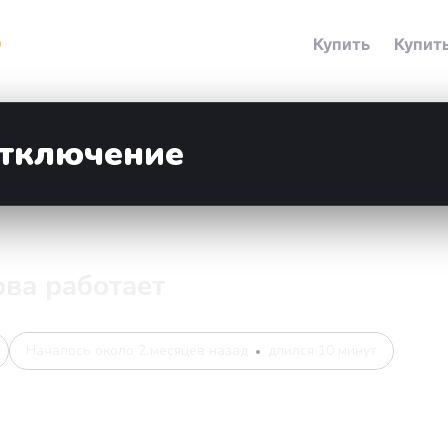
етали инцидента
Купить
Купить
отключение
нова работает
Началось около 2 месяцев назад
длился 10 минут