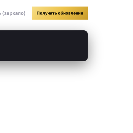
 (зеркало)
Получать обновления
Email
Slack
Microsoft Teams
Google Чат
Webhook
RSS
Atom
API