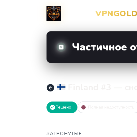
VPNGOLD ❯ STATUS - 🇫🇮 Finland #3 — снова работает – Д
Частичное 
🇫🇮 Finland #3 — с
Решено
Полная недоступность
ЗАТРОНУТЫЕ