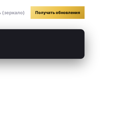
 (зеркало)
Получать обновления
Email
Slack
Microsoft Teams
Google Чат
Webhook
RSS
Atom
API