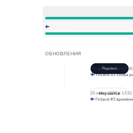
Серверы
Работает от 1:51 PM до 1:51 PM, Полн
🇫🇮 Finland #3
Работает от 1:51 PM до 1:51 PM, Полн
ОБНОВЛЕНИЯ
25 июня 2026 в 13:56
Решено
🇫🇮 Finland #3 снова 
25 июня 2026 в 13:51
Изучается
🇫🇮 Finland #3 време