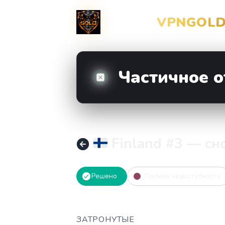
VPNGOLD ❯ STATUS - 🇫🇮 Finland #3 — снова работает – Д
Частичное 
🇫🇮 Finland #3 — с
Решено
Полная недоступность
ЗАТРОНУТЫЕ