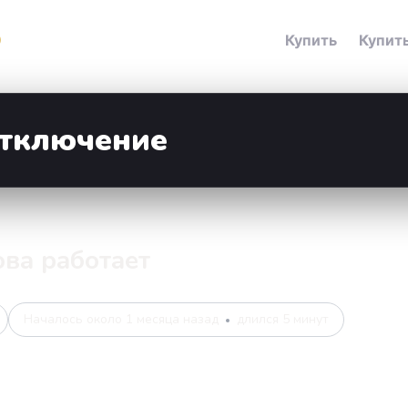
етали инцидента
Купить
Купить
отключение
нова работает
Началось около 1 месяца назад
длился 5 минут