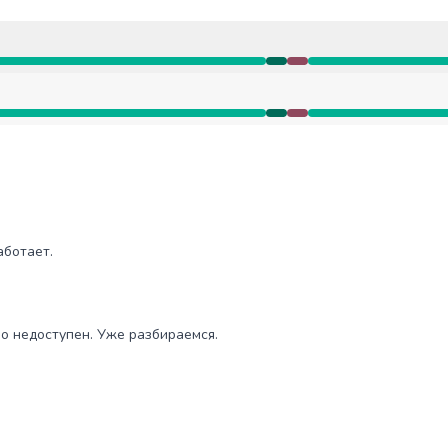
ая недоступность от 1:51 PM до 1:56 PM
ая недоступность от 1:51 PM до 1:56 PM
UTC
работает.
UTC
нно недоступен. Уже разбираемся.