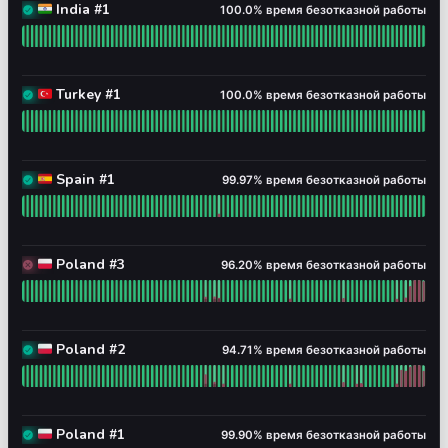
100% - время безотказной р
🇮🇳 India #1
100.0% время безотказной работы
🇮🇳 India #1 - Работает
Читать график времени безотказной работы для 🇮🇳 
100% - время безотказной р
🇹🇷 Turkey #1
100.0% время безотказной работы
🇹🇷 Turkey #1 - Работает
Читать график времени безотказной работы для 🇹🇷
100% - время безотказной 
🇪🇸 Spain #1
99.97% время безотказной работы
🇪🇸 Spain #1 - Работает
Читать график времени безотказной работы для 🇪🇸 
96% - время безотказной р
🇵🇱 Poland #3
96.20% время безотказной работы
🇵🇱 Poland #3 - Полная недоступность
Читать график времени безотказной работы для 🇵🇱
95% - время безотказной р
🇵🇱 Poland #2
94.71% время безотказной работы
🇵🇱 Poland #2 - Работает
Читать график времени безотказной работы для 🇵🇱
100% - время безотказной 
🇵🇱 Poland #1
99.90% время безотказной работы
🇵🇱 Poland #1 - Работает