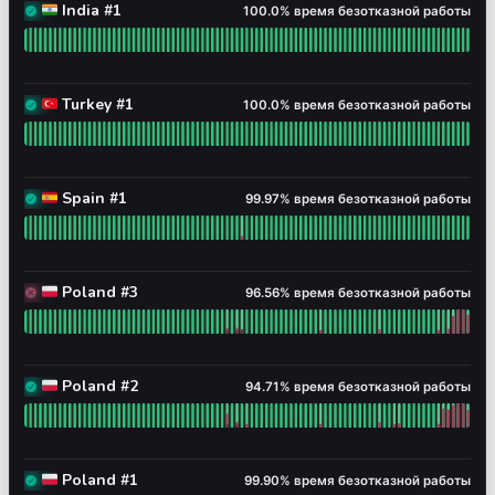
100% - время безотказной р
🇮🇳 India #1
100.0% время безотказной работы
🇮🇳 India #1 - Работает
Читать график времени безотказной работы для 🇮🇳 
100% - время безотказной р
🇹🇷 Turkey #1
100.0% время безотказной работы
🇹🇷 Turkey #1 - Работает
Читать график времени безотказной работы для 🇹🇷
100% - время безотказной 
🇪🇸 Spain #1
99.97% время безотказной работы
🇪🇸 Spain #1 - Работает
Читать график времени безотказной работы для 🇪🇸 
97% - время безотказной р
🇵🇱 Poland #3
96.56% время безотказной работы
🇵🇱 Poland #3 - Полная недоступность
Читать график времени безотказной работы для 🇵🇱
95% - время безотказной р
🇵🇱 Poland #2
94.71% время безотказной работы
🇵🇱 Poland #2 - Работает
Читать график времени безотказной работы для 🇵🇱
100% - время безотказной 
🇵🇱 Poland #1
99.90% время безотказной работы
🇵🇱 Poland #1 - Работает